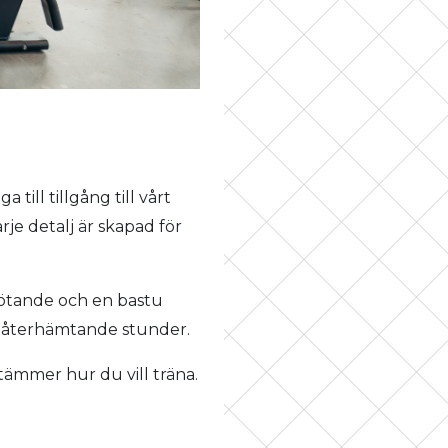
ill tillgång till vårt
je detalj är skapad för
mötande och en bastu
ch återhämtande stunder.
estämmer hur du vill träna.