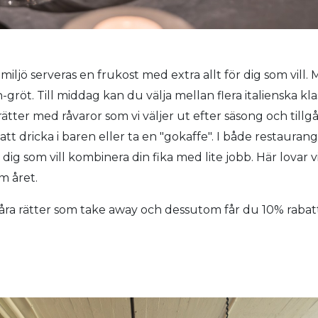
miljö serveras en frukost med extra allt för dig som vill. M
öt. Till middag kan du välja mellan flera italienska klas
tter med råvaror som vi väljer ut efter säsong och tillgå
 att dricka i baren eller ta en "gokaffe". I både restaura
dig som vill kombinera din fika med lite jobb. Här lovar v
m året.
 våra rätter som take away och dessutom får du 10% rabat