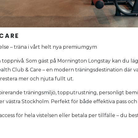
 CARE
else – träna i vårt helt nya premiumgym
toppnivå. Som gäst på Mornington Longstay kan du lägga t
lth Club & Care – en modern träningsdestination där var
prestera mer och njuta fullt ut.
pirerande träningsmiljö, topputrustning, personligt be
er västra Stockholm. Perfekt för både effektiva pass o
gsaccess för hela vistelsen eller betala per tillfälle – du b