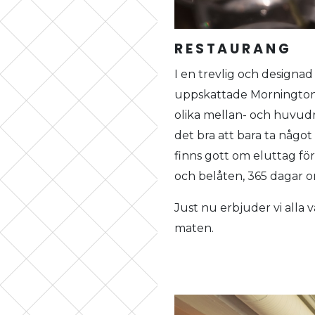
RESTAURANG
I en trevlig och designad 
uppskattade Mornington-gr
olika mellan- och huvudrä
det bra att bara ta något
finns gott om eluttag för 
och belåten, 365 dagar o
Just nu erbjuder vi alla
maten.