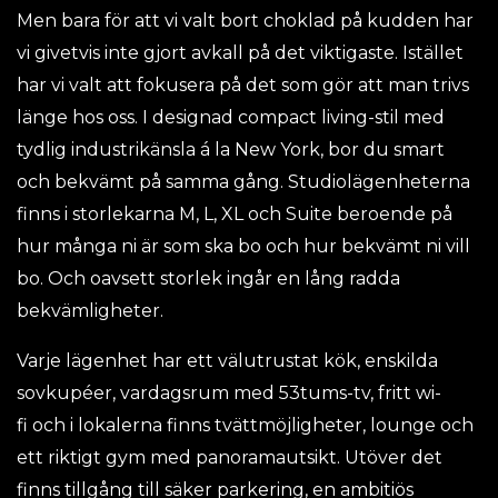
Men bara för att vi valt bort choklad på kudden har
vi givetvis inte gjort avkall på det viktigaste. Istället
har vi valt att fokusera på det som gör att man trivs
länge hos oss. I designad compact living-stil med
tydlig industrikänsla á la New York, bor du smart
och bekvämt på samma gång. Studiolägenheterna
finns i storlekarna M, L, XL och Suite beroende på
hur många ni är som ska bo och hur bekvämt ni vill
bo. Och oavsett storlek ingår en lång radda
bekvämligheter.
Varje lägenhet har ett välutrustat kök, enskilda
sovkupéer, vardagsrum med 53tums-tv, fritt wi-
fi och i lokalerna finns tvättmöjligheter, lounge och
ett riktigt gym med panoramautsikt. Utöver det
finns tillgång till säker parkering, en ambitiös